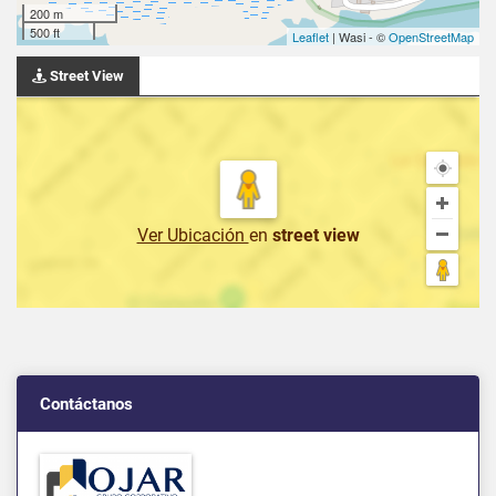
200 m
500 ft
Leaflet
| Wasi - ©
OpenStreetMap
Street View
Ver Ubicación
en
street view
Contáctanos