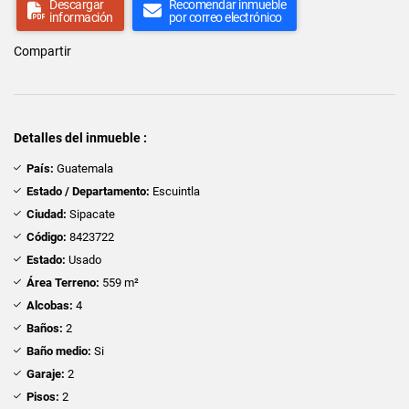
Descargar
Recomendar inmueble
información
por correo electrónico
Compartir
Detalles del inmueble :
País:
Guatemala
Estado / Departamento:
Escuintla
Ciudad:
Sipacate
Código:
8423722
Estado:
Usado
Área Terreno:
559 m²
Alcobas:
4
Baños:
2
Baño medio:
Si
Garaje:
2
Pisos:
2