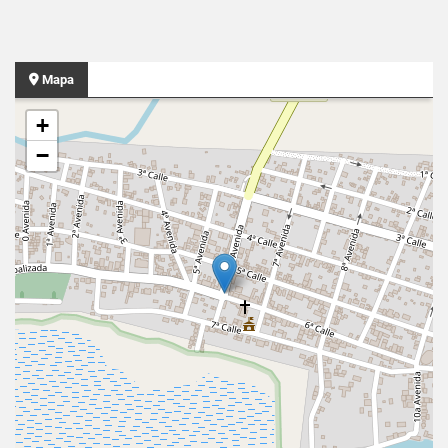
Mapa
+
−