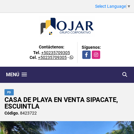
Select Language
▼
Contáctenos:
Síguenos:
Tel.
+50235709305
Facebook
Instagram
Cel.
+50235709305
-
MENÚ
PD
CASA DE PLAYA EN VENTA SIPACATE,
ESCUINTLA
Código.
8423722