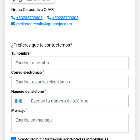
Grupo Corporativo OJAR
+50235709305
|
+50235709305
melissaarevalo@grupoojar.com
¿Prefieres que te contactemos?
*
Tu nombre
*
Correo electrónico
*
Número de teléfono
▼
*
Mensaje
Acepto recibir información sobre ofertas inmobiliarias