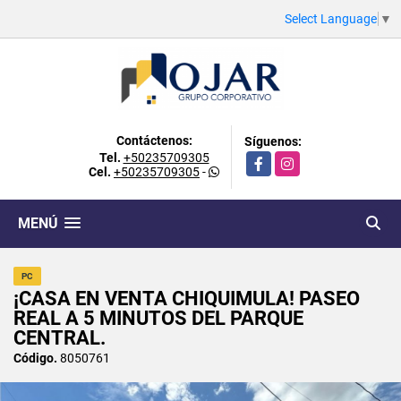
Select Language
▼
Contáctenos:
Síguenos:
Tel.
+50235709305
Facebook
Instagram
Cel.
+50235709305
-
MENÚ
PC
¡CASA EN VENTA CHIQUIMULA! PASEO
REAL A 5 MINUTOS DEL PARQUE
CENTRAL.
Código.
8050761