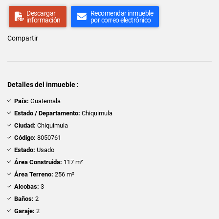
Descargar
Recomendar inmueble
información
por correo electrónico
Compartir
Detalles del inmueble :
País:
Guatemala
Estado / Departamento:
Chiquimula
Ciudad:
Chiquimula
Código:
8050761
Estado:
Usado
Área Construida:
117 m²
Área Terreno:
256 m²
Alcobas:
3
Baños:
2
Garaje:
2