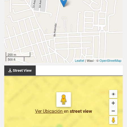
200 m
500 ft
Leaflet
| Wasi - ©
OpenStreetMap
Street View
Ver Ubicación
en
street view