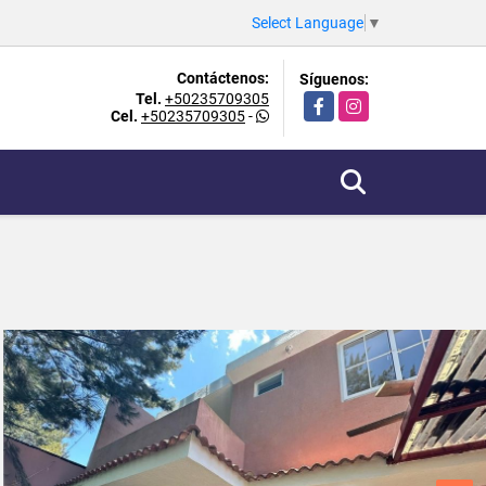
Select Language
▼
Contáctenos:
Síguenos:
Tel.
+50235709305
Facebook
Instagram
Cel.
+50235709305
-