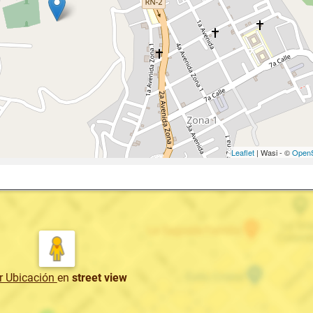
Leaflet
| Wasi - ©
OpenS
r Ubicación
en
street view