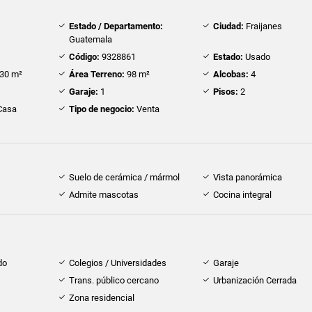
Estado / Departamento:
Ciudad:
Fraijanes
Guatemala
Código:
9328861
Estado:
Usado
30 m²
Área Terreno:
98 m²
Alcobas:
4
Garaje:
1
Pisos:
2
Casa
Tipo de negocio:
Venta
Suelo de cerámica / mármol
Vista panorámica
Admite mascotas
Cocina integral
do
Colegios / Universidades
Garaje
Trans. público cercano
Urbanización Cerrada
Zona residencial