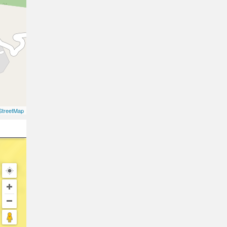
treetMap