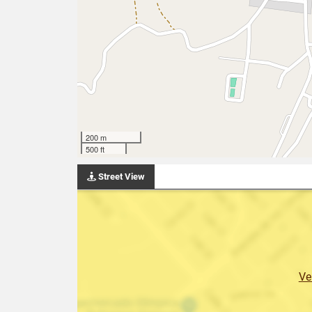
200 m
500 ft
Street View
Ve