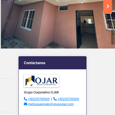
Contáctanos
Grupo Corporativo OJAR
+50235709305
|
+50235709305
melissaarevalo@grupoojar.com