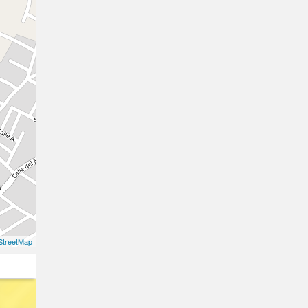
treetMap