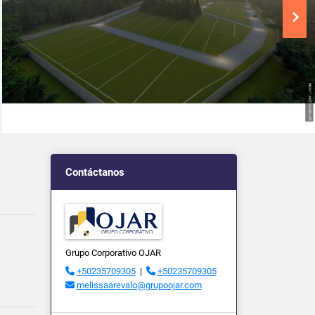
Contáctanos
Grupo Corporativo OJAR
+50235709305
|
+50235709305
melissaarevalo@grupoojar.com