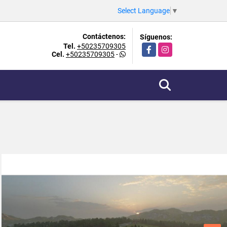
Select Language
▼
Contáctenos:
Síguenos:
Tel.
+50235709305
Facebook
Instagram
Cel.
+50235709305
-