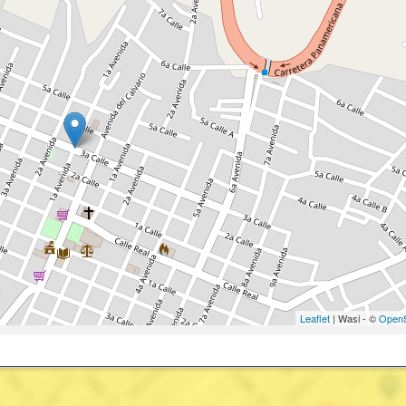
Leaflet
| Wasi - ©
OpenS