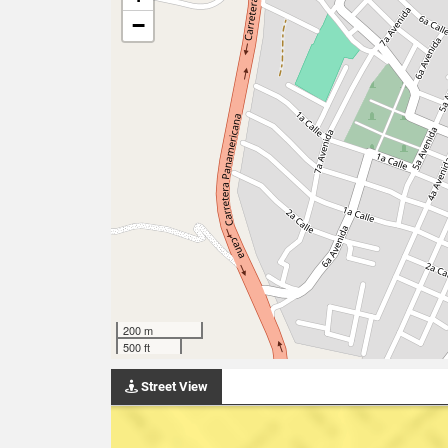
−
200 m
500 ft
Street View